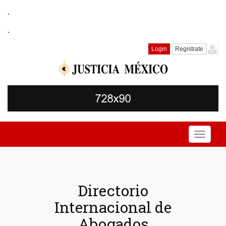
.
.
Login
Registrate
Toggle
navigati
Directorio
Internacional de
Abogados