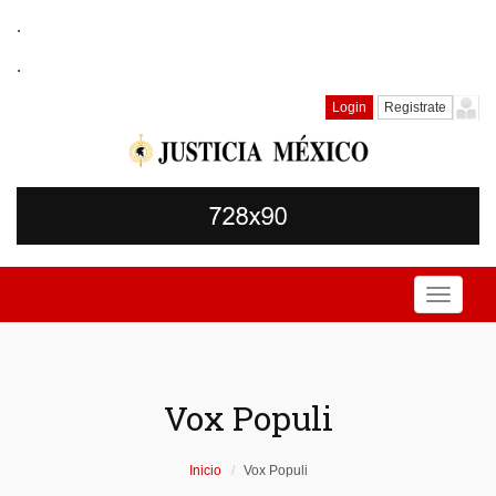
.
.
Login
Registrate
Toggle
navigati
Vox Populi
Inicio
Vox Populi