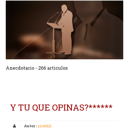
266 Articulos
Crear
Anecdotario - 266 articulos
Y TU QUE OPINAS?******
Autor :
yireth11