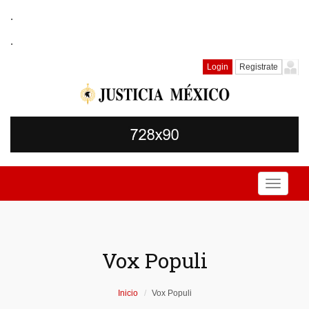
.
.
Login
Registrate
Toggle
navigati
Vox Populi
Inicio
Vox Populi