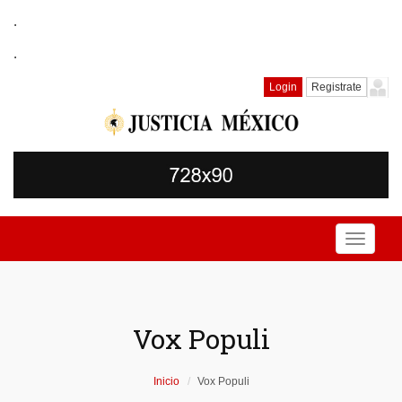
.
.
Login
Registrate
Toggle
navigati
Vox Populi
Inicio
Vox Populi