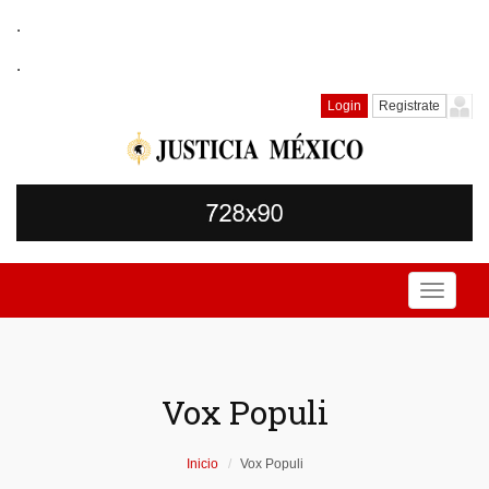
.
.
Login
Registrate
Toggle
navigati
Vox Populi
Inicio
Vox Populi