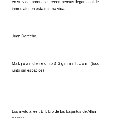
en su vida, porque las recompensas llegan casi de
inmediato, en esta misma vida.
Juan Derecho.
Mail: j u a n d e r e c h o 3 3 g m a i l . c o m (todo
junto sin espacios)
Los invito a leer: El Libro de los Espíritus de Allan