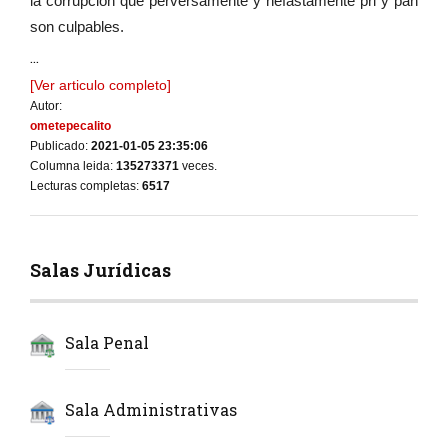
la corrupcion que perversamente y nefastamente pri y pan
son culpables.
...
[Ver articulo completo]
Autor:
ometepecalito
Publicado:
2021-01-05 23:35:06
Columna leida:
135273371
veces.
Lecturas completas:
6517
Salas Jurídicas
Sala Penal
Sala Administrativas