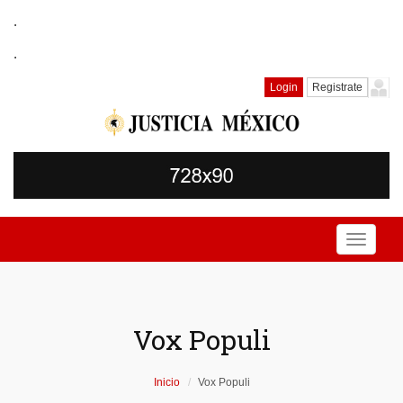
.
.
Login
Registrate
Toggle
navigati
Vox Populi
Inicio
Vox Populi