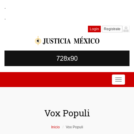
.
.
Login
Registrate
Toggle
navigati
Vox Populi
Inicio
Vox Populi