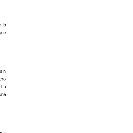
n lo
que
sin
ero
 Lo
una
que