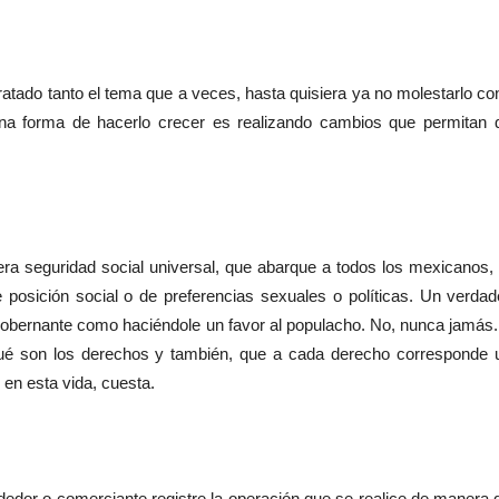
tratado tanto el tema que a veces, hasta quisiera ya no molestarlo co
na forma de hacerlo crecer es realizando cambios que permitan 
era seguridad social universal, que abarque a todos los mexicanos, 
e posición social o de preferencias sexuales o políticas. Un verdad
gobernante como haciéndole un favor al populacho. No, nunca jamás.
qué son los derechos y también, que a cada derecho corresponde 
 en esta vida, cuesta.
edor o comerciante registre la operación que se realice de manera 