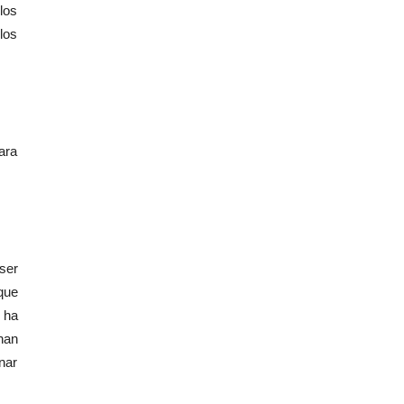
los
los
ara
ser
que
 ha
han
nar