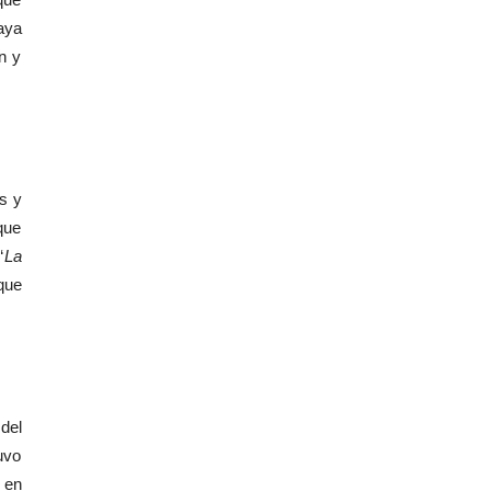
aya
n y
s y
que
“
La
que
del
uvo
 en