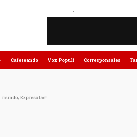
.
Cafeteando
Vox Populi
Corresponsales
Ta
l mundo, Exprésalas!