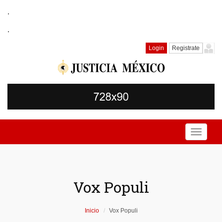
.
.
Login
Registrate
Toggle
navigati
Vox Populi
Inicio
Vox Populi