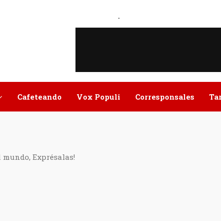
.
Cafeteando
Vox Populi
Corresponsales
Ta
l mundo, Exprésalas!