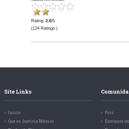
Rating:
2.0
/5
(124 Ratings )
Site Links
Comunida
Inicio
Foro
Que es Justicia México
Envíanos un