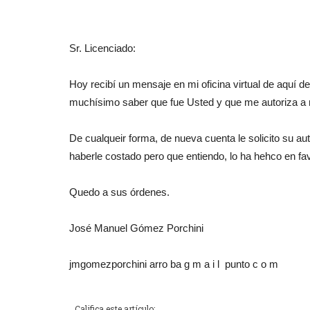
Sr. Licenciado:
Hoy recibí un mensaje en mi oficina virtual de aquí del
muchísimo saber que fue Usted y que me autoriza a r
De cualqueir forma, de nueva cuenta le solicito su aut
haberle costado pero que entiendo, lo ha hehco en fa
Quedo a sus órdenes.
José Manuel Gómez Porchini
jmgomezporchini arro ba g m a i l punto c o m
Califica este artículo: