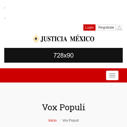
.
.
Login
Registrate
Toggle
navigati
Vox Populi
Inicio
Vox Populi