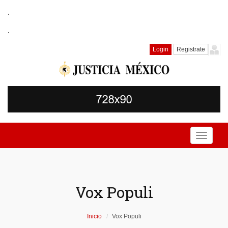
.
.
Login
Registrate
Toggle
navigati
Vox Populi
Inicio
Vox Populi