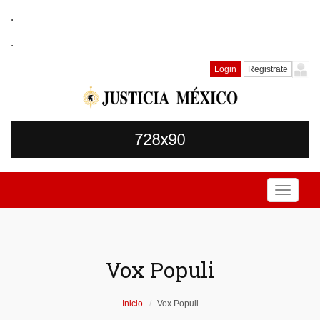
.
.
Login
Registrate
Toggle
navigati
Vox Populi
Inicio
Vox Populi