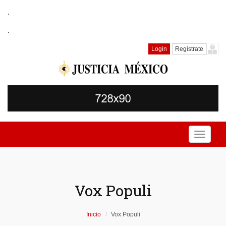
.
.
Login
Registrate
Toggle
navigati
Vox Populi
Inicio
Vox Populi