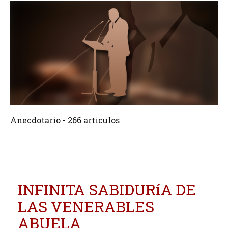
266 Articulos
Crear
Anecdotario - 266 articulos
INFINITA SABIDURíA DE
LAS VENERABLES
ABUELA