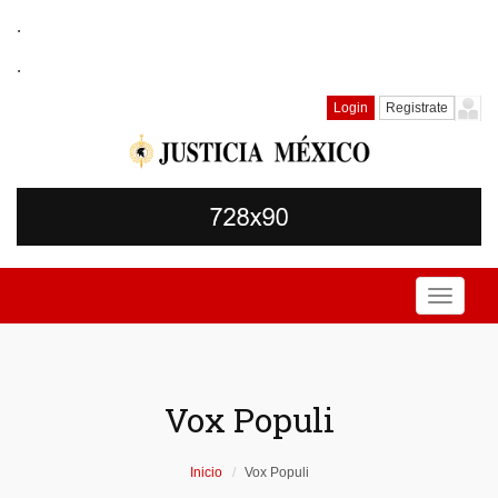
.
.
Login
Registrate
Toggle
navigati
Vox Populi
Inicio
Vox Populi