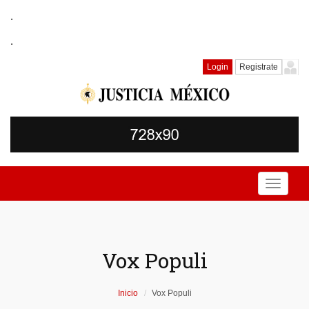
.
.
Login
Registrate
Toggle
navigati
Vox Populi
Inicio
Vox Populi