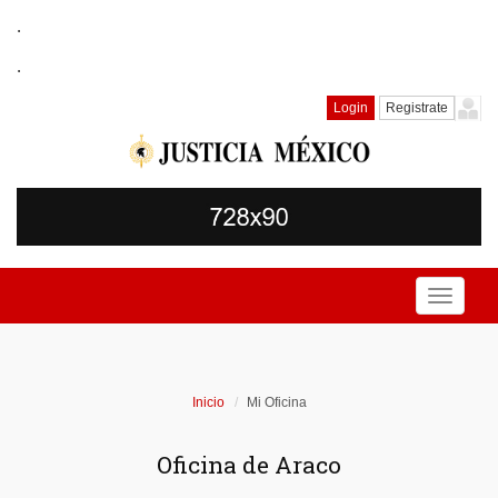
.
.
Login
Registrate
Toggle
navigati
Inicio
Mi Oficina
Oficina de Araco