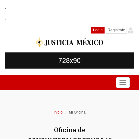
.
.
Login
Registrate
Toggle
navigati
Inicio
Mi Oficina
Oficina de