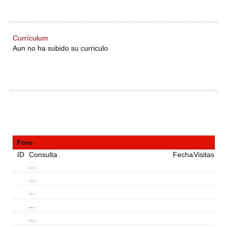
Currículum
Aun no ha subido su curriculo
Foro
ID
Consulta
Fecha
Visitas
...
...
...
...
...