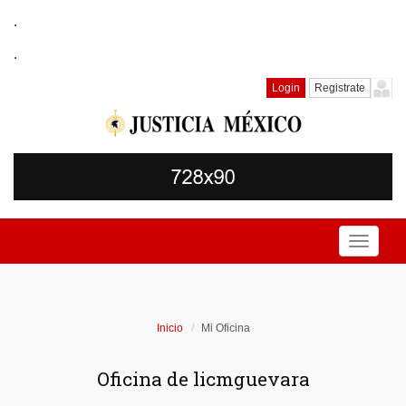
.
.
Login
Registrate
Toggle
navigati
Inicio
Mi Oficina
Oficina de licmguevara