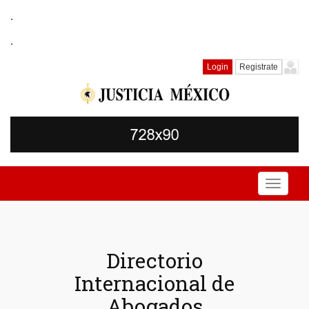
.
.
Login
Registrate
Toggle
navigati
Directorio
Internacional de
Abogados