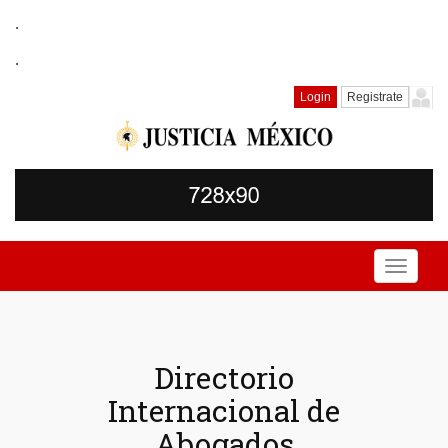
.
.
Login
Registrate
Toggle
navigati
Directorio
Internacional de
Abogados