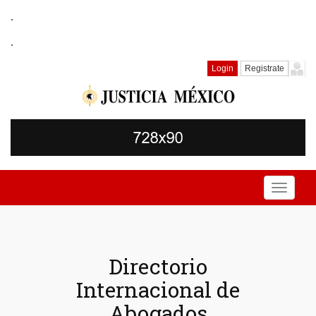
.
.
Login
Registrate
Toggle
navigati
Directorio
Internacional de
Abogados