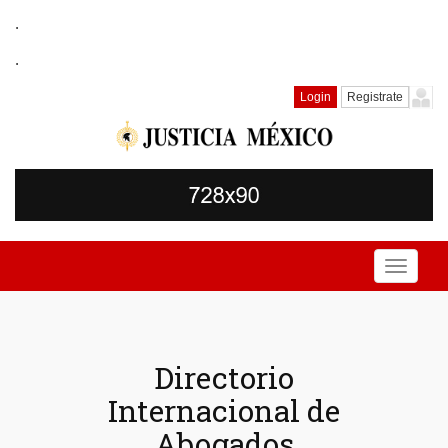
.
.
Login
Registrate
Toggle
navigati
Directorio
Internacional de
Abogados