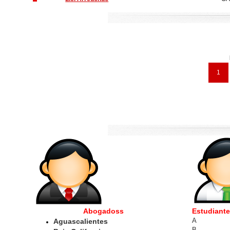
1
Abogadoss
Estudiant
A
Aguascalientes
B