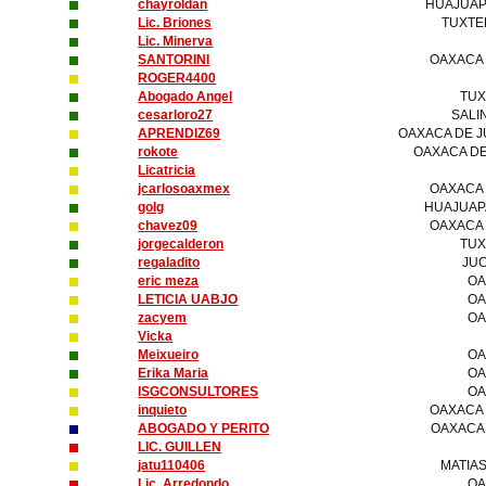
chayroldan
HUAJUAP
Lic. Briones
TUXTE
Lic. Minerva
SANTORINI
OAXACA
ROGER4400
Abogado Angel
TUX
cesarloro27
SALI
APRENDIZ69
OAXACA DE J
rokote
OAXACA DE
Licatricia
jcarlosoaxmex
OAXACA
golg
HUAJUAP
chavez09
OAXACA
jorgecalderon
TUX
regaladito
JU
eric meza
OA
LETICIA UABJO
OA
zacyem
OA
Vicka
Meixueiro
OA
Erika Maria
OA
ISGCONSULTORES
OA
inquieto
OAXACA
ABOGADO Y PERITO
OAXACA
LIC. GUILLEN
jatu110406
MATIA
Lic. Arredondo
OA