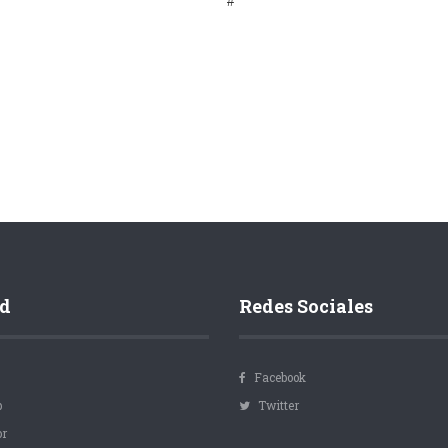
#
d
Redes Sociales
Facebook
p
Twitter
or