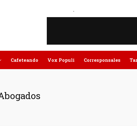
.
Cafeteando
Vox Populi
Corresponsales
Ta
e Abogados