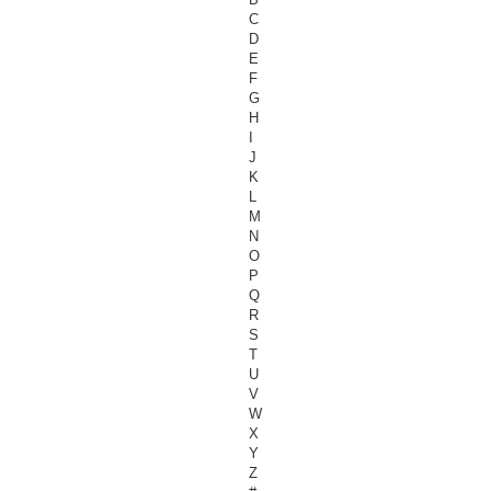
C
D
E
F
G
H
I
J
K
L
M
N
O
P
Q
R
S
T
U
V
W
X
Y
Z