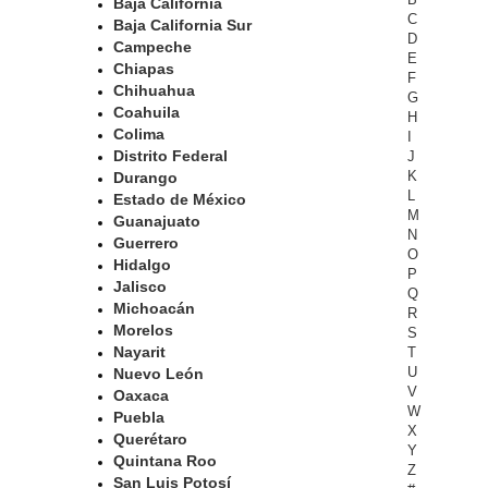
Baja California
C
Baja California Sur
D
Campeche
E
Chiapas
F
Chihuahua
G
Coahuila
H
Colima
I
Distrito Federal
J
K
Durango
L
Estado de México
M
Guanajuato
N
Guerrero
O
Hidalgo
P
Jalisco
Q
Michoacán
R
Morelos
S
Nayarit
T
U
Nuevo León
V
Oaxaca
W
Puebla
X
Querétaro
Y
Quintana Roo
Z
San Luis Potosí