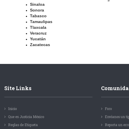
#
Sinaloa
Sonora
Tabasco
Tamaulipas
Tlaxcala
Veracruz
Yucatán
Zacatecas
Site Links
Comunida
Inicio
Foro
Que es Justicia México
Envíanos un ti
Reglas de Etiqueta
Reporta un err